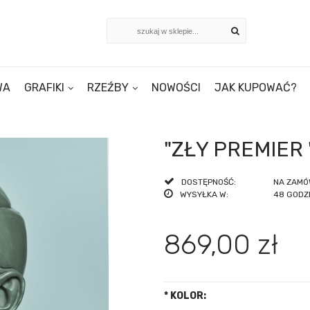
WA
GRAFIKI
RZEŹBY
NOWOŚCI
JAK KUPOWAĆ?
"ZŁY PREMIER "
DOSTĘPNOŚĆ:
NA ZAMÓ
WYSYŁKA W:
48 GODZ
869,00 zł
*
KOLOR: