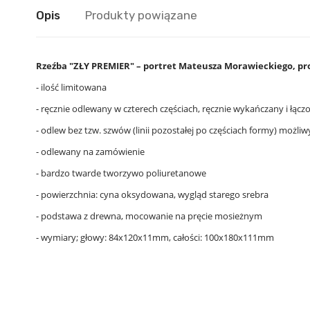
Opis
Produkty powiązane
Rzeźba "ZŁY PREMIER" – portret Mateusza Morawieckiego, pr
- ilość limitowana
- ręcznie odlewany w czterech częściach, ręcznie wykańczany i łącz
- odlew bez tzw. szwów (linii pozostałej po częściach formy) możli
- odlewany na zamówienie
- bardzo twarde tworzywo poliuretanowe
- powierzchnia: cyna oksydowana, wygląd starego srebra
- podstawa z drewna, mocowanie na pręcie mosieżnym
- wymiary; głowy
: 84x120x11mm, całości: 100x180x111mm