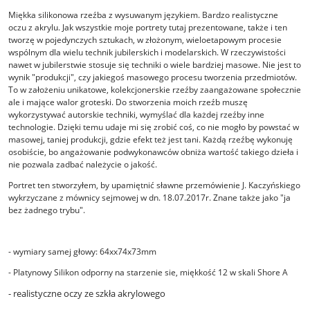
Miękka silikonowa rzeźba z wysuwanym językiem. Bardzo realistyczne
oczu z akrylu. Jak wszystkie moje portrety tutaj prezentowane, także i ten
tworzę w pojedynczych sztukach, w złożonym, wieloetapowym procesie
wspólnym dla wielu technik jubilerskich i modelarskich. W rzeczywistości
nawet w jubilerstwie stosuje się techniki o wiele bardziej masowe. Nie jest to
wynik "produkcji", czy jakiegoś masowego procesu tworzenia przedmiotów.
To w założeniu unikatowe, kolekcjonerskie rzeźby zaangażowane społecznie
ale i mające walor groteski. Do stworzenia moich rzeźb muszę
wykorzystywać autorskie techniki, wymyślać dla każdej rzeźby inne
technologie. Dzięki temu udaje mi się zrobić coś, co nie mogło by powstać w
masowej, taniej produkcji, gdzie efekt też jest tani. Każdą rzeźbę wykonuję
osobiście, bo angażowanie podwykonawców obniża wartość takiego dzieła i
nie pozwala zadbać należycie o jakość.
Portret ten stworzyłem, by upamiętnić sławne przemówienie J. Kaczyńskiego
wykrzyczane z mównicy sejmowej w dn. 18.07.2017r. Znane także jako "ja
bez żadnego trybu".
- wymiary samej głowy: 64xx74x73mm
- Platynowy Silikon odporny na starzenie sie, miękkość 12 w skali Shore A
- realistyczne oczy ze szkła akrylowego