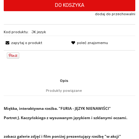
DO KOSZYKA
dodaj do przechowalni
Kod produktu:
JK jezyk
zapytaj o produkt
poleć znajomemu
Opis
Produkty powiązane
Miękka, interaktywna rzeźba.
"FURIA - JĘZYK NIENAWIŚCI"
Portret J. Kaczyńskiego z wysuwanym językiem i szklanymi oczami.
zobacz galerie zdjęć i film poniżej prezentujący rzeźbę "w akcji"