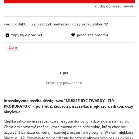
dodaj do przechowalni
Kod produktu:
ZZ piszczyk miękiszon, oczy akryl, silikon 12
zapytaj o produkt
poleć znajomemu
Opis
Produkty powiązane
interaktywna rzeźba dźwiękowa "MUSISZ BYĆ TWARDY - ZŁY
PROKURATOR" - portret Z. Ziobro z piszczałka, miękiszon, silikon, oczy
akrylowe
Miękka silikonowa rzeźba, którą reaguje donośnym dźwiękiem na nacisk.
Chciałem stworzyć rzeźbę, którą można mieć przy sobie, którą chce sie
używać. Twardsza od wersji różowej z oczami akrylowymi. W skali miękkości
Shore A - 12. Pozwala to na osadzenie bardzo realistycznych oczu z akrylu i