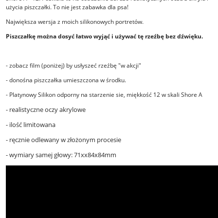
użycia piszczałki. To nie jest zabawka dla psa!
Największa wersja z moich silikonowych portretów.
Piszczałkę można dosyć łatwo wyjąć i używać tę rzeźbę bez dźwięku.
- zobacz film (poniżej) by usłyszeć rzeźbę "w akcji"
- donośna piszczałka umieszczona w środku.
- Platynowy Silikon odporny na starzenie sie, miękkość 12 w skali Shore A
- realistyczne oczy akrylowe
- ilość limitowana
- ręcznie odlewany w złożonym procesie
- wymiary samej głowy: 71xx84x84mm