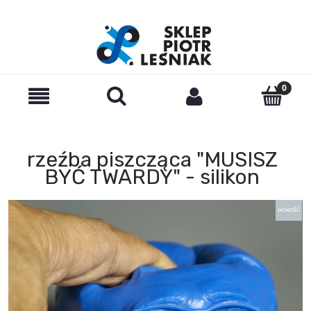
rzeźba piszcząca "MUSISZ
BYĆ TWARDY" - silikon
NOWOŚĆ